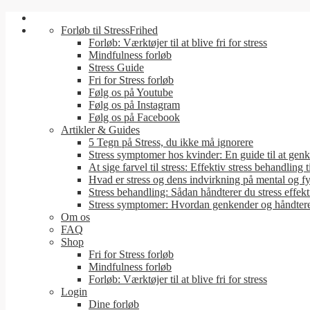
Forløb til StressFrihed
Forløb: Værktøjer til at blive fri for stress
Mindfulness forløb
Stress Guide
Fri for Stress forløb
Følg os på Youtube
Følg os på Instagram
Følg os på Facebook
Artikler & Guides
5 Tegn på Stress, du ikke må ignorere
Stress symptomer hos kvinder: En guide til at genk
At sige farvel til stress: Effektiv stress behandling t
Hvad er stress og dens indvirkning på mental og f
Stress behandling: Sådan håndterer du stress effekt
Stress symptomer: Hvordan genkender og håndter
Om os
FAQ
Shop
Fri for Stress forløb
Mindfulness forløb
Forløb: Værktøjer til at blive fri for stress
Login
Dine forløb