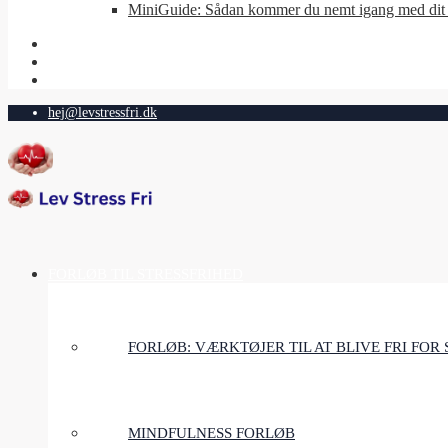
MiniGuide: Sådan kommer du nemt igang med dit 
hej@levstressfri.dk
FORLØB TIL STRESSFRIHED
FORLØB: VÆRKTØJER TIL AT BLIVE FRI FOR 
MINDFULNESS FORLØB