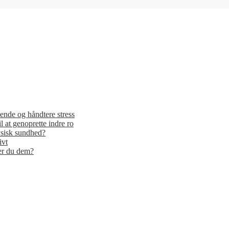
ende og håndtere stress
il at genoprette indre ro
ysisk sundhed?
ivt
er du dem?