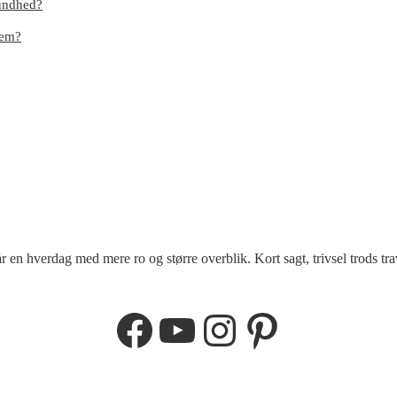
sundhed?
dem?
r en hverdag med mere ro og større overblik. Kort sagt, trivsel trods tra
Facebook
YouTube
Instagram
Pinterest