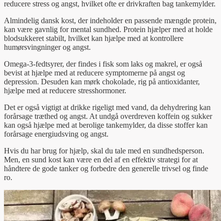
reducere stress og angst, hvilket ofte er drivkraften bag tankemylder.
Almindelig dansk kost, der indeholder en passende mængde protein,
kan være gavnlig for mental sundhed. Protein hjælper med at holde
blodsukkeret stabilt, hvilket kan hjælpe med at kontrollere
humørsvingninger og angst.
Omega-3-fedtsyrer, der findes i fisk som laks og makrel, er også
bevist at hjælpe med at reducere symptomerne på angst og
depression. Desuden kan mørk chokolade, rig på antioxidanter,
hjælpe med at reducere stresshormoner.
Det er også vigtigt at drikke rigeligt med vand, da dehydrering kan
forårsage træthed og angst. At undgå overdreven koffein og sukker
kan også hjælpe med at berolige tankemylder, da disse stoffer kan
forårsage energiudsving og angst.
Hvis du har brug for hjælp, skal du tale med en sundhedsperson.
Men, en sund kost kan være en del af en effektiv strategi for at
håndtere de gode tanker og forbedre den generelle trivsel og finde
ro.