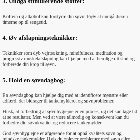
3.
Undgå stimulerende stoffer:
Koffein og alkohol kan forstyrre din søvn. Prøv at undgå disse i
timerne op til sengetid.
4.
Øv afslapningsteknikker:
Teknikker som dyb vejrtrækning, mindfulness, meditation og
progressiv muskelafslapning kan hjælpe med at berolige dit sind og
forberede din krop til søvn.
5.
Hold en søvndagbog:
En søvndagbog kan hjælpe dig med at identificere mønstre eller
adfærd, der bidrager til tankemylderet og søvnproblemer.
Husk, at forbedring af søvnhygiejne er en proces, og det kan tage tid
at se resultater. Men ved at være tålmodig og konsekvent kan du
forbedre din søvnkvalitet og reducere tankemylder.
God søvnhygiejne er afgørende for at opnå kvalitets søvn og
mindske tankemylder. Hvis du oplever problemer med søvn eller