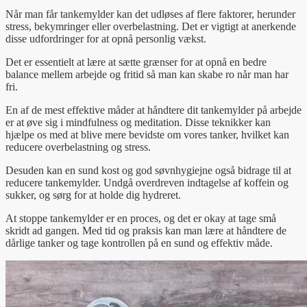
Når man får tankemylder kan det udløses af flere faktorer, herunder
stress, bekymringer eller overbelastning. Det er vigtigt at anerkende
disse udfordringer for at opnå personlig vækst.
Det er essentielt at lære at sætte grænser for at opnå en bedre
balance mellem arbejde og fritid så man kan skabe ro når man har
fri.
En af de mest effektive måder at håndtere dit tankemylder på arbejde
er at øve sig i mindfulness og meditation. Disse teknikker kan
hjælpe os med at blive mere bevidste om vores tanker, hvilket kan
reducere overbelastning og stress.
Desuden kan en sund kost og god søvnhygiejne også bidrage til at
reducere tankemylder. Undgå overdreven indtagelse af koffein og
sukker, og sørg for at holde dig hydreret.
At stoppe tankemylder er en proces, og det er okay at tage små
skridt ad gangen. Med tid og praksis kan man lære at håndtere de
dårlige tanker og tage kontrollen på en sund og effektiv måde.