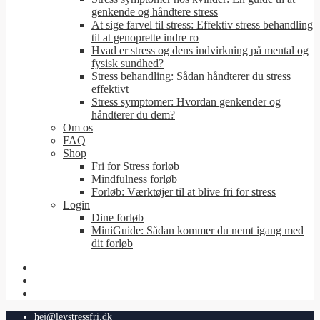
genkende og håndtere stress
At sige farvel til stress: Effektiv stress behandling
til at genoprette indre ro
Hvad er stress og dens indvirkning på mental og
fysisk sundhed?
Stress behandling: Sådan håndterer du stress
effektivt
Stress symptomer: Hvordan genkender og
håndterer du dem?
Om os
FAQ
Shop
Fri for Stress forløb
Mindfulness forløb
Forløb: Værktøjer til at blive fri for stress
Login
Dine forløb
MiniGuide: Sådan kommer du nemt igang med
dit forløb
hej@levstressfri.dk