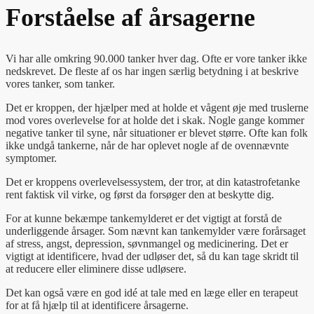
Forståelse af årsagerne
Vi har alle omkring 90.000 tanker hver dag. Ofte er vore tanker ikke
nedskrevet. De fleste af os har ingen særlig betydning i at beskrive
vores tanker, som tanker.
Det er kroppen, der hjælper med at holde et vågent øje med truslerne
mod vores overlevelse for at holde det i skak. Nogle gange kommer
negative tanker til syne, når situationer er blevet større. Ofte kan folk
ikke undgå tankerne, når de har oplevet nogle af de ovennævnte
symptomer.
Det er kroppens overlevelsessystem, der tror, at din katastrofetanke
rent faktisk vil virke, og først da forsøger den at beskytte dig.
For at kunne bekæmpe tankemylderet er det vigtigt at forstå de
underliggende årsager. Som nævnt kan tankemylder være forårsaget
af stress, angst, depression, søvnmangel og medicinering. Det er
vigtigt at identificere, hvad der udløser det, så du kan tage skridt til
at reducere eller eliminere disse udløsere.
Det kan også være en god idé at tale med en læge eller en terapeut
for at få hjælp til at identificere årsagerne.