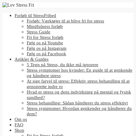
Forløb til StressFrihed
Forløb: Værktøjer til at blive fri for stress
Mindfulness forløb
Stress Guide
Fri for Stress forløb
Følg os på Youtube
Følg os på Instagram
Følg os på Facebook
Artikler & Guides
5 Tegn på Stress, du ikke må ignorere
Stress symptomer hos kvinder: En guide til at genkende
og håndtere stress
At sige farvel til stress: Effektiv stress behandling til at
genoprette indre ro
Hvad er stress og dens indvirkning på mental og fysisk
sundhed?
Stress behandling: Sådan håndterer du stress effektivt
Stress symptomer: Hvordan genkender og håndterer du
dem?
Om os
FAQ
Shop
Fri for Stress forløb