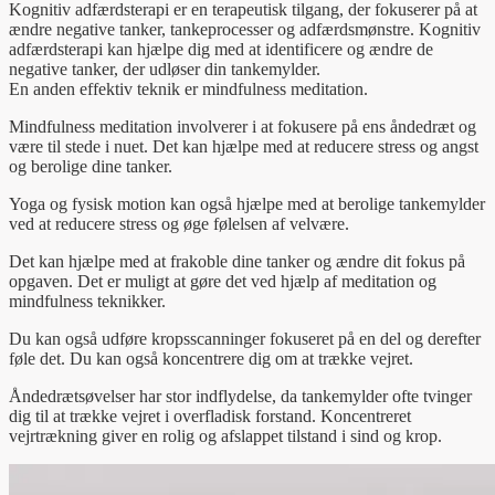
Kognitiv adfærdsterapi er en terapeutisk tilgang, der fokuserer på at
ændre negative tanker, tankeprocesser og adfærdsmønstre. Kognitiv
adfærdsterapi kan hjælpe dig med at identificere og ændre de
negative tanker, der udløser din tankemylder.
En anden effektiv teknik er mindfulness meditation.
Mindfulness meditation involverer i at fokusere på ens åndedræt og
være til stede i nuet. Det kan hjælpe med at reducere stress og angst
og berolige dine tanker.
Yoga og fysisk motion kan også hjælpe med at berolige tankemylder
ved at reducere stress og øge følelsen af velvære.
Det kan hjælpe med at frakoble dine tanker og ændre dit fokus på
opgaven. Det er muligt at gøre det ved hjælp af meditation og
mindfulness teknikker.
Du kan også udføre kropsscanninger fokuseret på en del og derefter
føle det. Du kan også koncentrere dig om at trække vejret.
Åndedrætsøvelser har stor indflydelse, da tankemylder ofte tvinger
dig til at trække vejret i overfladisk forstand. Koncentreret
vejrtrækning giver en rolig og afslappet tilstand i sind og krop.