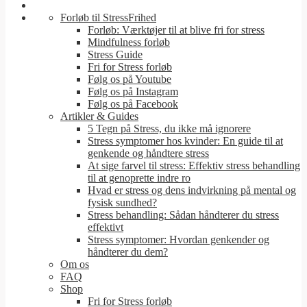
Forløb til StressFrihed
Forløb: Værktøjer til at blive fri for stress
Mindfulness forløb
Stress Guide
Fri for Stress forløb
Følg os på Youtube
Følg os på Instagram
Følg os på Facebook
Artikler & Guides
5 Tegn på Stress, du ikke må ignorere
Stress symptomer hos kvinder: En guide til at
genkende og håndtere stress
At sige farvel til stress: Effektiv stress behandling
til at genoprette indre ro
Hvad er stress og dens indvirkning på mental og
fysisk sundhed?
Stress behandling: Sådan håndterer du stress
effektivt
Stress symptomer: Hvordan genkender og
håndterer du dem?
Om os
FAQ
Shop
Fri for Stress forløb