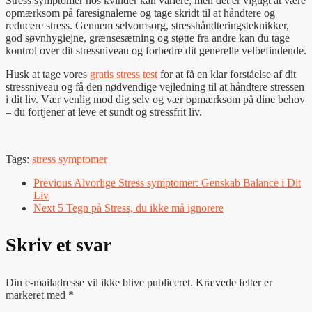
Stress symptomer hos kvinder kan variere, men det er vigtigt at være
opmærksom på faresignalerne og tage skridt til at håndtere og
reducere stress. Gennem selvomsorg, stresshåndteringsteknikker,
god søvnhygiejne, grænsesætning og støtte fra andre kan du tage
kontrol over dit stressniveau og forbedre dit generelle velbefindende.
Husk at tage vores
gratis stress test
for at få en klar forståelse af dit
stressniveau og få den nødvendige vejledning til at håndtere stressen
i dit liv. Vær venlig mod dig selv og vær opmærksom på dine behov
– du fortjener at leve et sundt og stressfrit liv.
Tags:
stress symptomer
Previous
Alvorlige Stress symptomer: Genskab Balance i Dit
Liv
Next
5 Tegn på Stress, du ikke må ignorere
Skriv et svar
Din e-mailadresse vil ikke blive publiceret.
Krævede felter er
markeret med
*