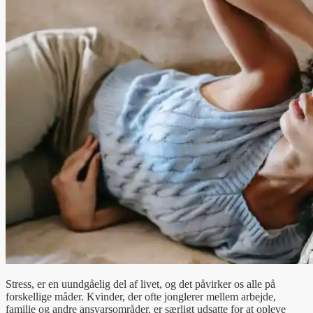
Stress, er en uundgåelig del af livet, og det påvirker os alle på
forskellige måder. Kvinder, der ofte jonglerer mellem arbejde,
familie og andre ansvarsområder, er særligt udsatte for at opleve