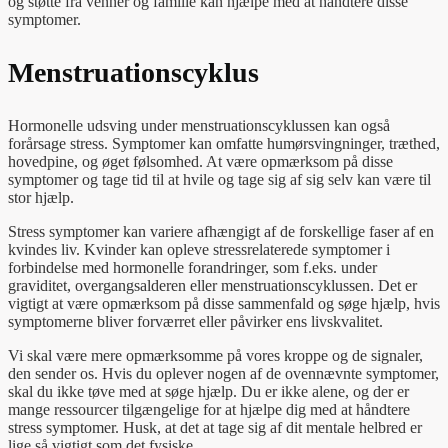
og støtte fra venner og familie kan hjælpe med at håndtere disse
symptomer.
Menstruationscyklus
Hormonelle udsving under menstruationscyklussen kan også
forårsage stress. Symptomer kan omfatte humørsvingninger, træthed,
hovedpine, og øget følsomhed. At være opmærksom på disse
symptomer og tage tid til at hvile og tage sig af sig selv kan være til
stor hjælp.
Stress symptomer kan variere afhængigt af de forskellige faser af en
kvindes liv. Kvinder kan opleve stressrelaterede symptomer i
forbindelse med hormonelle forandringer, som f.eks. under
graviditet, overgangsalderen eller menstruationscyklussen. Det er
vigtigt at være opmærksom på disse sammenfald og søge hjælp, hvis
symptomerne bliver forværret eller påvirker ens livskvalitet.
Vi skal være mere opmærksomme på vores kroppe og de signaler,
den sender os. Hvis du oplever nogen af de ovennævnte symptomer,
skal du ikke tøve med at søge hjælp. Du er ikke alene, og der er
mange ressourcer tilgængelige for at hjælpe dig med at håndtere
stress symptomer. Husk, at det at tage sig af dit mentale helbred er
lige så vigtigt som det fysiske.