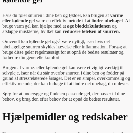
Hvis du føler snurren i dine ben og fødder, kan brugen af
varme-
eller kølende gel
være en effektiv metode til at
lindre ubehaget
. At
bruge varm gel kan hjælpe med at
øge blodcirkulationen
og
afslappe musklerne, hvilket kan
reducere følelsen af snurren
.
Omvendt kan kølende gel også være nyttigt, især hvis det
ubehagelige snurren skyldes hævelse eller inflammation. Forsøg at
bruge disse geler regelmæssigt for at opnå de bedste resultater og
forbedre din generelle komfort.
Brugen af varme- eller kølende gel kan være et vigtigt værktøj til
selvpleje, især når du står overfor snurren i dine ben og fødder på
grund af stressrelaterede årsager. Det er en simpel, overkommelig og
effektiv metode, der kan bidrage til at lindre det ubehag, du oplever.
Sørg for at undersøge og finde en passende gel, der passer til dine
behov, og brug den efter behov for at opnå de bedste resultater.
Hjælpemidler og redskaber