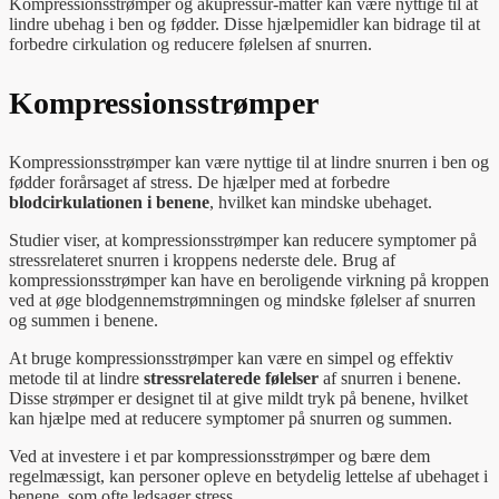
Kompressionsstrømper og akupressur-måtter kan være nyttige til at
lindre ubehag i ben og fødder. Disse hjælpemidler kan bidrage til at
forbedre cirkulation og reducere følelsen af snurren.
Kompressionsstrømper
Kompressionsstrømper kan være nyttige til at lindre snurren i ben og
fødder forårsaget af stress. De hjælper med at forbedre
blodcirkulationen i benene
, hvilket kan mindske ubehaget.
Studier viser, at kompressionsstrømper kan reducere symptomer på
stressrelateret snurren i kroppens nederste dele. Brug af
kompressionsstrømper kan have en beroligende virkning på kroppen
ved at øge blodgennemstrømningen og mindske følelser af snurren
og summen i benene.
At bruge kompressionsstrømper kan være en simpel og effektiv
metode til at lindre
stressrelaterede følelser
af snurren i benene.
Disse strømper er designet til at give mildt tryk på benene, hvilket
kan hjælpe med at reducere symptomer på snurren og summen.
Ved at investere i et par kompressionsstrømper og bære dem
regelmæssigt, kan personer opleve en betydelig lettelse af ubehaget i
benene, som ofte ledsager stress.