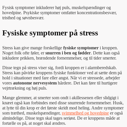
Fysisk symptomer inkluderer høj puls, muskelspændinger og
hovedpine. Psykiske symptomer omfatter koncentrationsbesvær,
tristhed og søvnbesvær.
Fysiske symptomer på stress
Stress kan give mange forskellige
fysiske symptomer
i kroppen.
Noget folk ofte føler, er
snurren i ben og fødder
. Dette kan også
inkludere prikken, brændende fornemmelser, og til tider smerter.
Disse tegn på stress viser sig, fordi kroppen er i alarmberedskab.
Stress kan påvirke kroppens fysiske funktioner ved at sætte dem på
hold i situationer med fare eller angst. Når vi er stressede, arbejder
vores
autonome nervesystem
hårdere. Det kan føre til hurtigere
vejrtrækning og høj puls.
Mange glemmer, at smerter som ondt i akillessenen eller slidgigt i
knæet også kan forbindes med disse snurrende fornemmelser. Husk,
at lytte til din krop er det første skridt mod heling. Andre symptomer
som træthed, muskelspændinger,
svimmelhed og hovedpine
er også
almindelige. Disse tegn skal tages seriøst. De er kroppens måde at
fortælle os på, at noget skal ændres.