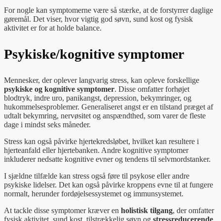
For nogle kan symptomerne være så stærke, at de forstyrrer daglige
gøremål. Det viser, hvor vigtig god søvn, sund kost og fysisk
aktivitet er for at holde balance.
Psykiske/kognitive symptomer
Mennesker, der oplever langvarig stress, kan opleve forskellige
psykiske og kognitive symptomer
. Disse omfatter forhøjet
blodtryk, indre uro, panikangst, depression, bekymringer, og
hukommelsesproblemer. Generaliseret angst er en tilstand præget af
udtalt bekymring, nervøsitet og anspændthed, som varer de fleste
dage i mindst seks måneder.
Stress kan også påvirke hjertekredsløbet, hvilket kan resultere i
hjerteanfald eller hjertebanken. Andre kognitive symptomer
inkluderer nedsatte kognitive evner og tendens til selvmordstanker.
I sjældne tilfælde kan stress også føre til psykose eller andre
psykiske lidelser. Det kan også påvirke kroppens evne til at fungere
normalt, herunder fordøjelsessystemet og immunsystemet.
At tackle disse symptomer kræver en
holistisk tilgang
, der omfatter
fysisk aktivitet, sund kost, tilstrækkelig søvn og
stressreducerende