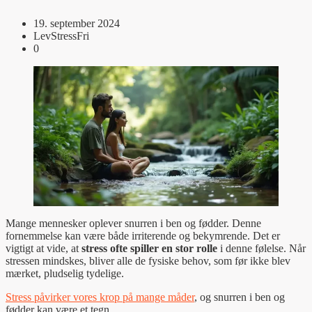
19. september 2024
LevStressFri
0
Mange mennesker oplever snurren i ben og fødder. Denne
fornemmelse kan være både irriterende og bekymrende. Det er
vigtigt at vide, at
stress ofte spiller en stor rolle
i denne følelse. Når
stressen mindskes, bliver alle de fysiske behov, som før ikke blev
mærket, pludselig tydelige.
Stress påvirker vores krop på mange måder
, og snurren i ben og
fødder kan være et tegn.