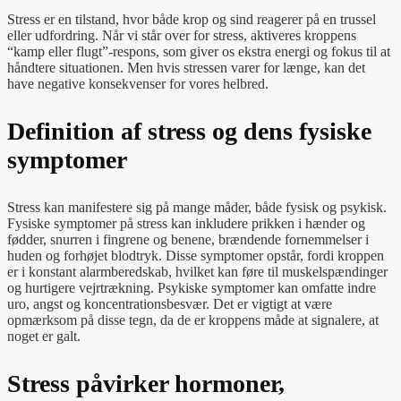
Stress er en tilstand, hvor både krop og sind reagerer på en trussel
eller udfordring. Når vi står over for stress, aktiveres kroppens
“kamp eller flugt”-respons, som giver os ekstra energi og fokus til at
håndtere situationen. Men hvis stressen varer for længe, kan det
have negative konsekvenser for vores helbred.
Definition af stress og dens fysiske
symptomer
Stress kan manifestere sig på mange måder, både fysisk og psykisk.
Fysiske symptomer på stress kan inkludere prikken i hænder og
fødder, snurren i fingrene og benene, brændende fornemmelser i
huden og forhøjet blodtryk. Disse symptomer opstår, fordi kroppen
er i konstant alarmberedskab, hvilket kan føre til muskelspændinger
og hurtigere vejrtrækning. Psykiske symptomer kan omfatte indre
uro, angst og koncentrationsbesvær. Det er vigtigt at være
opmærksom på disse tegn, da de er kroppens måde at signalere, at
noget er galt.
Stress påvirker hormoner,