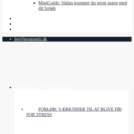
MiniGuide: Sådan kommer du nemt igang med
dit forløb
hej@levstressfri.dk
FORLØB TIL STRESSFRIHED
FORLØB: VÆRKTØJER TIL AT BLIVE FRI
FOR STRESS