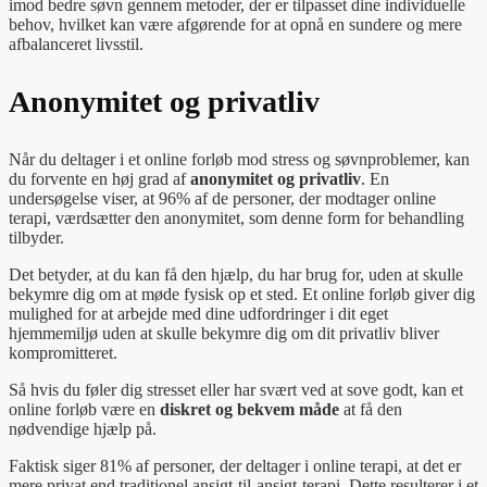
imod bedre søvn gennem metoder, der er tilpasset dine individuelle
behov, hvilket kan være afgørende for at opnå en sundere og mere
afbalanceret livsstil.
Anonymitet og privatliv
Når du deltager i et online forløb mod stress og søvnproblemer, kan
du forvente en høj grad af
anonymitet og privatliv
. En
undersøgelse viser, at 96% af de personer, der modtager online
terapi, værdsætter den anonymitet, som denne form for behandling
tilbyder.
Det betyder, at du kan få den hjælp, du har brug for, uden at skulle
bekymre dig om at møde fysisk op et sted. Et online forløb giver dig
mulighed for at arbejde med dine udfordringer i dit eget
hjemmemiljø uden at skulle bekymre dig om dit privatliv bliver
kompromitteret.
Så hvis du føler dig stresset eller har svært ved at sove godt, kan et
online forløb være en
diskret og bekvem måde
at få den
nødvendige hjælp på.
Faktisk siger 81% af personer, der deltager i online terapi, at det er
mere privat end traditionel ansigt-til-ansigt-terapi. Dette resulterer i et