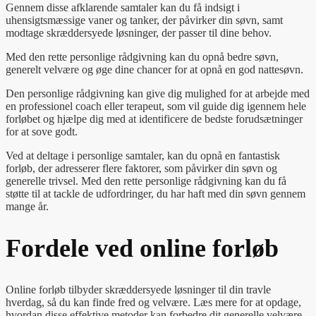
Gennem disse afklarende samtaler kan du få indsigt i
uhensigtsmæssige vaner og tanker, der påvirker din søvn, samt
modtage skræddersyede løsninger, der passer til dine behov.
Med den rette personlige rådgivning kan du opnå bedre søvn,
generelt velvære og øge dine chancer for at opnå en god nattesøvn.
Den personlige rådgivning kan give dig mulighed for at arbejde med
en professionel coach eller terapeut, som vil guide dig igennem hele
forløbet og hjælpe dig med at identificere de bedste forudsætninger
for at sove godt.
Ved at deltage i personlige samtaler, kan du opnå en fantastisk
forløb, der adresserer flere faktorer, som påvirker din søvn og
generelle trivsel. Med den rette personlige rådgivning kan du få
støtte til at tackle de udfordringer, du har haft med din søvn gennem
mange år.
Fordele ved online forløb
Online forløb tilbyder skræddersyede løsninger til din travle
hverdag, så du kan finde fred og velvære. Læs mere for at opdage,
hvordan disse effektive metoder kan forbedre dit generelle velvære