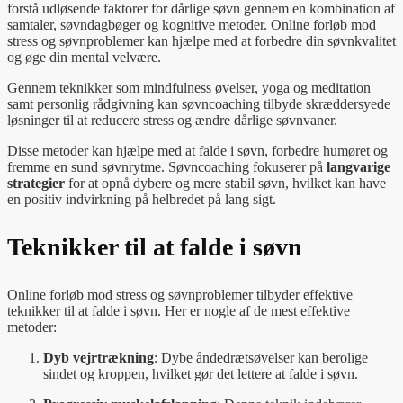
forstå udløsende faktorer for dårlige søvn gennem en kombination af
samtaler, søvndagbøger og kognitive metoder. Online forløb mod
stress og søvnproblemer kan hjælpe med at forbedre din søvnkvalitet
og øge din mental velvære.
Gennem teknikker som mindfulness øvelser, yoga og meditation
samt personlig rådgivning kan søvncoaching tilbyde skræddersyede
løsninger til at reducere stress og ændre dårlige søvnvaner.
Disse metoder kan hjælpe med at falde i søvn, forbedre humøret og
fremme en sund søvnrytme. Søvncoaching fokuserer på
langvarige
strategier
for at opnå dybere og mere stabil søvn, hvilket kan have
en positiv indvirkning på helbredet på lang sigt.
Teknikker til at falde i søvn
Online forløb mod stress og søvnproblemer tilbyder effektive
teknikker til at falde i søvn. Her er nogle af de mest effektive
metoder:
Dyb vejrtrækning
: Dybe åndedrætsøvelser kan berolige
sindet og kroppen, hvilket gør det lettere at falde i søvn.