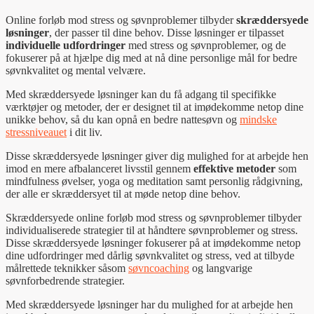
Online forløb mod stress og søvnproblemer tilbyder
skræddersyede
løsninger
, der passer til dine behov. Disse løsninger er tilpasset
individuelle udfordringer
med stress og søvnproblemer, og de
fokuserer på at hjælpe dig med at nå dine personlige mål for bedre
søvnkvalitet og mental velvære.
Med skræddersyede løsninger kan du få adgang til specifikke
værktøjer og metoder, der er designet til at imødekomme netop dine
unikke behov, så du kan opnå en bedre nattesøvn og
mindske
stressniveauet
i dit liv.
Disse skræddersyede løsninger giver dig mulighed for at arbejde hen
imod en mere afbalanceret livsstil gennem
effektive metoder
som
mindfulness øvelser, yoga og meditation samt personlig rådgivning,
der alle er skræddersyet til at møde netop dine behov.
Skræddersyede online forløb mod stress og søvnproblemer tilbyder
individualiserede strategier til at håndtere søvnproblemer og stress.
Disse skræddersyede løsninger fokuserer på at imødekomme netop
dine udfordringer med dårlig søvnkvalitet og stress, ved at tilbyde
målrettede teknikker såsom
søvncoaching
og langvarige
søvnforbedrende strategier.
Med skræddersyede løsninger har du mulighed for at arbejde hen