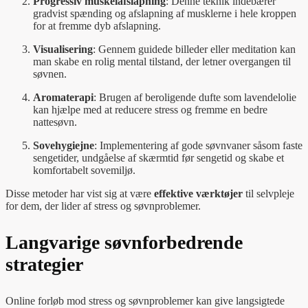
Progressiv muskelafslapning
: Denne teknik indebærer
gradvist spænding og afslapning af musklerne i hele kroppen
for at fremme dyb afslapning.
Visualisering
: Gennem guidede billeder eller meditation kan
man skabe en rolig mental tilstand, der letner overgangen til
søvnen.
Aromaterapi
: Brugen af beroligende dufte som lavendelolie
kan hjælpe med at reducere stress og fremme en bedre
nattesøvn.
Sovehygiejne
: Implementering af gode søvnvaner såsom faste
sengetider, undgåelse af skærmtid før sengetid og skabe et
komfortabelt sovemiljø.
Disse metoder har vist sig at være
effektive værktøjer
til selvpleje
for dem, der lider af stress og søvnproblemer.
Langvarige søvnforbedrende
strategier
Online forløb mod stress og søvnproblemer kan give langsigtede