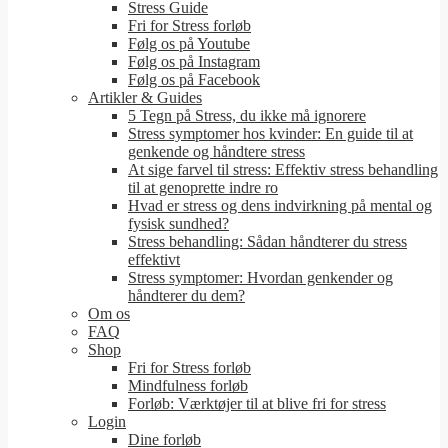
Stress Guide
Fri for Stress forløb
Følg os på Youtube
Følg os på Instagram
Følg os på Facebook
Artikler & Guides
5 Tegn på Stress, du ikke må ignorere
Stress symptomer hos kvinder: En guide til at
genkende og håndtere stress
At sige farvel til stress: Effektiv stress behandling
til at genoprette indre ro
Hvad er stress og dens indvirkning på mental og
fysisk sundhed?
Stress behandling: Sådan håndterer du stress
effektivt
Stress symptomer: Hvordan genkender og
håndterer du dem?
Om os
FAQ
Shop
Fri for Stress forløb
Mindfulness forløb
Forløb: Værktøjer til at blive fri for stress
Login
Dine forløb