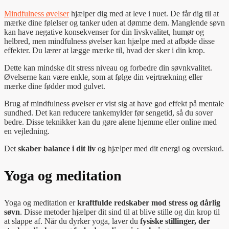
Mindfulness øvelser
hjælper dig med at leve i nuet. De får dig til at
mærke dine følelser og tanker uden at dømme dem. Manglende søvn
kan have negative konsekvenser for din livskvalitet, humør og
helbred, men mindfulness øvelser kan hjælpe med at afbøde disse
effekter. Du lærer at lægge mærke til, hvad der sker i din krop.
Dette kan mindske dit stress niveau og forbedre din søvnkvalitet.
Øvelserne kan være enkle, som at følge din vejrtrækning eller
mærke dine fødder mod gulvet.
Brug af mindfulness øvelser er vist sig at have god effekt på mentale
sundhed. Det kan reducere tankemylder før sengetid, så du sover
bedre. Disse teknikker kan du gøre alene hjemme eller online med
en vejledning.
Det
skaber balance i dit liv
og hjælper med dit energi og overskud.
Yoga og meditation
Yoga og meditation er
kraftfulde redskaber mod stress og dårlig
søvn
. Disse metoder hjælper dit sind til at blive stille og din krop til
at slappe af. Når du dyrker yoga, laver du
fysiske stillinger, der