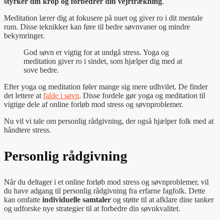
styrker din krop og forbedrer din vejrtrækning
.
Meditation lærer dig at fokusere på nuet og giver ro i dit mentale
rum. Disse teknikker kan føre til bedre søvnvaner og mindre
bekymringer.
God søvn er vigtig for at undgå stress. Yoga og
meditation giver ro i sindet, som hjælper dig med at
sove bedre.
Efter yoga og meditation føler mange sig mere udhvilet. De finder
det lettere at
falde i søvn
. Disse fordele gør yoga og meditation til
vigtige dele af online forløb mod stress og søvnproblemer.
Nu vil vi tale om personlig rådgivning, der også hjælper folk med at
håndtere stress.
Personlig rådgivning
Når du deltager i et online forløb mod stress og søvnproblemer, vil
du have adgang til personlig rådgivning fra erfarne fagfolk. Dette
kan omfatte
individuelle samtaler
og støtte til at afklare dine tanker
og udforske nye strategier til at forbedre din søvnkvalitet.