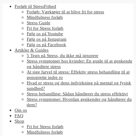
Forløb til StressFrihed
Forløb: Værktøjer til at blive fri for stress
Mindfulness forløb
Stress Guide
Fri for Stress forløb
Følg os på Youtube
Følg os på Instagram
Følg os på Facebook
Artikler & Guides
5 Tegn på Stress, du ikke må ignorere
Stress symptomer hos kvinder: En guide til at genkende
og håndtere stress
At sige farvel til stress: Effektiv stress behandling til at
genoprette indre ro
Hvad er stress og dens indvirkning på mental og fysisk
sundhed?
Stress behandling: Sådan håndterer du stress effektivt
Stress symptomer: Hvordan genkender og håndterer du
dem?
Om os
FAQ
Shop
Fri for Stress forløb
Mindfulness forløb