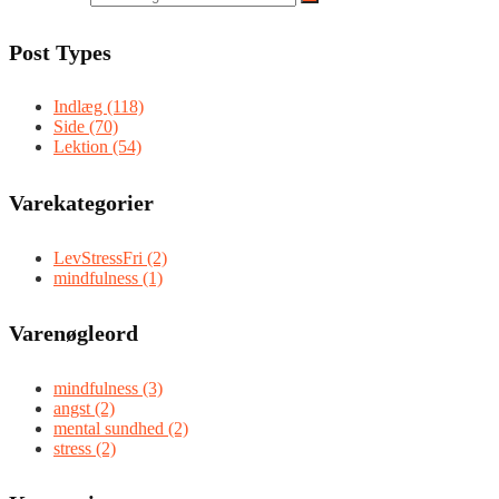
Post Types
Indlæg (118)
Side (70)
Lektion (54)
Varekategorier
LevStressFri (2)
mindfulness (1)
Varenøgleord
mindfulness (3)
angst (2)
mental sundhed (2)
stress (2)