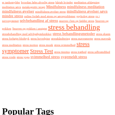
er tankemylder
hvordan føles alvorlig stress
hårtab kvinder
meditation afslapning
Mindfulness
mindfulness meditation
meditation søvn
metakognitiv terapi
mindfulness øvelser
mindfulness øvelser søvn
mindfulness øvelser stress
mindre stress
online forløb mod stress og søvnproblemer
psykolog stress
ro i
selvbehandling af stress
nervesystemet
snurren i ben og fødder stress
Snurren og
stress behandling
prikken
Snurren og prikken i ansigtet
stress behandlingsmetoder
stressbehandling med selvhjælpsteknikker
stress eksem
stress forhøjet blodtryk
stress hovedpine
stresshåndtering
stress mavesmerter
stress mavesår
stress
stress meditation
stress motion
stress musik
stress svimmelhed
symptomer
Stress Test
stress tinnitus
stress træthed
stress udbrændthed
svimmelhed stress
sygemeldt stress
stress vrede
stress yoga
Popular Tags