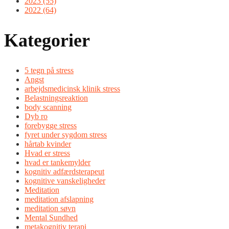
2023 (55)
2022 (64)
Kategorier
5 tegn på stress
Angst
arbejdsmedicinsk klinik stress
Belastningsreaktion
body scanning
Dyb ro
forebygge stress
fyret under sygdom stress
hårtab kvinder
Hvad er stress
hvad er tankemylder
kognitiv adfærdsterapeut
kognitive vanskeligheder
Meditation
meditation afslapning
meditation søvn
Mental Sundhed
metakognitiv terapi