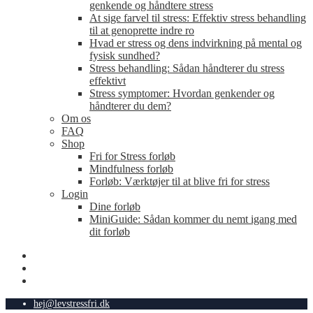
genkende og håndtere stress
At sige farvel til stress: Effektiv stress behandling
til at genoprette indre ro
Hvad er stress og dens indvirkning på mental og
fysisk sundhed?
Stress behandling: Sådan håndterer du stress
effektivt
Stress symptomer: Hvordan genkender og
håndterer du dem?
Om os
FAQ
Shop
Fri for Stress forløb
Mindfulness forløb
Forløb: Værktøjer til at blive fri for stress
Login
Dine forløb
MiniGuide: Sådan kommer du nemt igang med
dit forløb
hej@levstressfri.dk