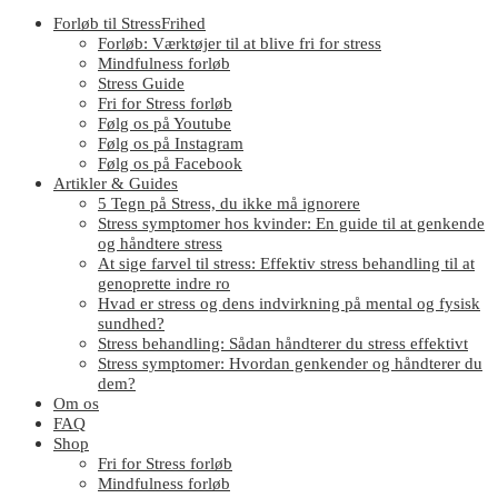
Forløb til StressFrihed
Forløb: Værktøjer til at blive fri for stress
Mindfulness forløb
Stress Guide
Fri for Stress forløb
Følg os på Youtube
Følg os på Instagram
Følg os på Facebook
Artikler & Guides
5 Tegn på Stress, du ikke må ignorere
Stress symptomer hos kvinder: En guide til at genkende
og håndtere stress
At sige farvel til stress: Effektiv stress behandling til at
genoprette indre ro
Hvad er stress og dens indvirkning på mental og fysisk
sundhed?
Stress behandling: Sådan håndterer du stress effektivt
Stress symptomer: Hvordan genkender og håndterer du
dem?
Om os
FAQ
Shop
Fri for Stress forløb
Mindfulness forløb