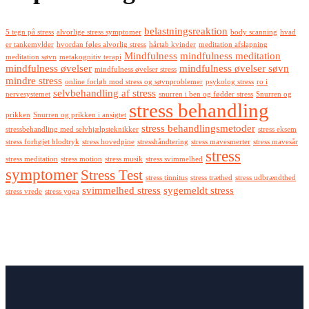
belastningsreaktion
5 tegn på stress
alvorlige stress symptomer
body scanning
hvad
er tankemylder
hvordan føles alvorlig stress
hårtab kvinder
meditation afslapning
Mindfulness
mindfulness meditation
meditation søvn
metakognitiv terapi
mindfulness øvelser
mindfulness øvelser søvn
mindfulness øvelser stress
mindre stress
online forløb mod stress og søvnproblemer
psykolog stress
ro i
selvbehandling af stress
nervesystemet
snurren i ben og fødder stress
Snurren og
stress behandling
prikken
Snurren og prikken i ansigtet
stress behandlingsmetoder
stressbehandling med selvhjælpsteknikker
stress eksem
stress forhøjet blodtryk
stress hovedpine
stresshåndtering
stress mavesmerter
stress mavesår
stress
stress meditation
stress motion
stress musik
stress svimmelhed
symptomer
Stress Test
stress tinnitus
stress træthed
stress udbrændthed
svimmelhed stress
sygemeldt stress
stress vrede
stress yoga