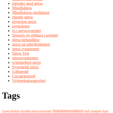
metoder mod stress
Mindfulness
Mindfulness meditation
mindre stress
psykolog stress
psykologer
ro i nervesystemet
Snurren og prikken i ansigtet
stress behandling
stress på arbejdspladsen
stress symptomer
Stress Test
stresssymptomer
svimmelhed stress
Sygemeldt stress
Udbrændt
Uncategorized
Vejrtrækningsøvelser
Tags
belastningsreaktion
5 tegn på stress
alvorlige stress symptomer
body scanning
hvad