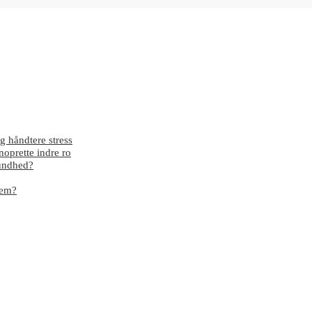
g håndtere stress
enoprette indre ro
sundhed?
dem?