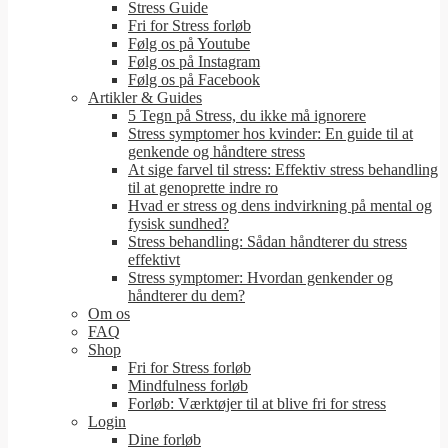
Stress Guide
Fri for Stress forløb
Følg os på Youtube
Følg os på Instagram
Følg os på Facebook
Artikler & Guides
5 Tegn på Stress, du ikke må ignorere
Stress symptomer hos kvinder: En guide til at
genkende og håndtere stress
At sige farvel til stress: Effektiv stress behandling
til at genoprette indre ro
Hvad er stress og dens indvirkning på mental og
fysisk sundhed?
Stress behandling: Sådan håndterer du stress
effektivt
Stress symptomer: Hvordan genkender og
håndterer du dem?
Om os
FAQ
Shop
Fri for Stress forløb
Mindfulness forløb
Forløb: Værktøjer til at blive fri for stress
Login
Dine forløb