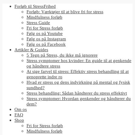
Forløb til StressFrihed
Forløb: Værktøjer til at blive fri for stress
Mindfulness forløb
Stress Guide
Fri for Stress forløb
Følg os på Youtube
Følg os på Instagram
Følg os på Facebook
Artikler & Guides
5 Tegn på Stress, du ikke må ignorere
Stress symptomer hos kvinder: En guide til at genkende
og håndtere stress
At sige farvel til stress: Effektiv stress behandling til at
genoprette indre ro
Hvad er stress og dens indvirkning på mental og fysisk
sundhed?
Stress behandling: Sådan håndterer du stress effektivt
Stress symptomer: Hvordan genkender og håndterer du
dem?
Om os
FAQ
Shop
Fri for Stress forløb
Mindfulness forløb