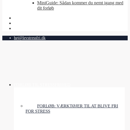
MiniGuide: Sådan kommer du nemt igang med
dit forløb
hej@levstressfri.dk
FORLØB TIL STRESSFRIHED
FORLØB: VÆRKTØJER TIL AT BLIVE FRI
FOR STRESS