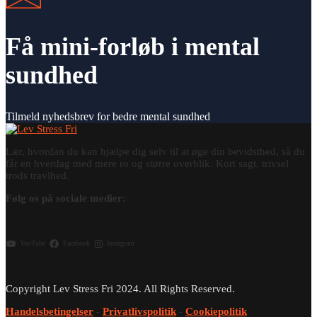
Få mini-forløb i mental
sundhed
Tilmeld nyhedsbrev for bedre mental sundhed
Lær, hvordan du kan hjælpe dig selv til at øge din bevidsthed, så du
får en hverdag med mere ro og større overblik. Kort sagt, trivsel
trods travlhed.
Følg os på sociale medier:
YouTube
Facebook
Instagram
Copyright Lev Stress Fri 2024. All Rights Reserved.
Handelsbetingelser
-
Privatlivspolitik
-
Cookiepolitik