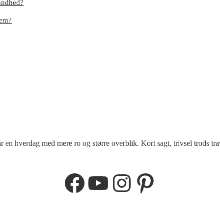
sundhed?
dem?
r en hverdag med mere ro og større overblik. Kort sagt, trivsel trods tra
Facebook
YouTube
Instagram
Pinterest