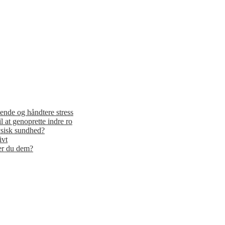
ende og håndtere stress
il at genoprette indre ro
ysisk sundhed?
ivt
er du dem?