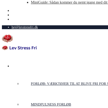
MiniGuide: Sådan kommer du nemt igang med dit 
hej@levstressfri.dk
FORLØB TIL STRESSFRIHED
FORLØB: VÆRKTØJER TIL AT BLIVE FRI FOR 
MINDFULNESS FORLØB