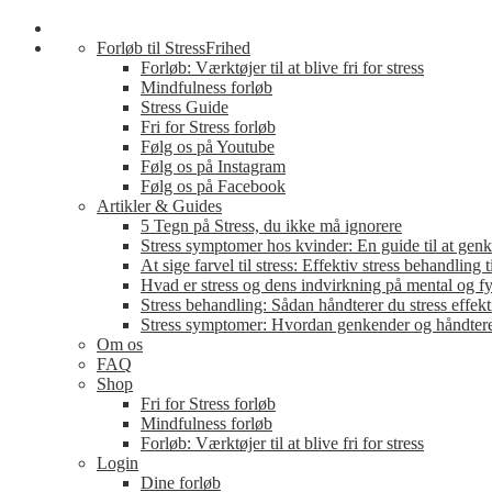
Forløb til StressFrihed
Forløb: Værktøjer til at blive fri for stress
Mindfulness forløb
Stress Guide
Fri for Stress forløb
Følg os på Youtube
Følg os på Instagram
Følg os på Facebook
Artikler & Guides
5 Tegn på Stress, du ikke må ignorere
Stress symptomer hos kvinder: En guide til at genk
At sige farvel til stress: Effektiv stress behandling t
Hvad er stress og dens indvirkning på mental og f
Stress behandling: Sådan håndterer du stress effekt
Stress symptomer: Hvordan genkender og håndter
Om os
FAQ
Shop
Fri for Stress forløb
Mindfulness forløb
Forløb: Værktøjer til at blive fri for stress
Login
Dine forløb