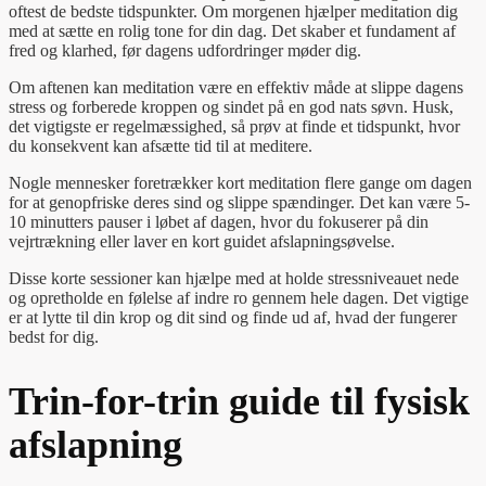
oftest de bedste tidspunkter. Om morgenen hjælper meditation dig
med at sætte en rolig tone for din dag. Det skaber et fundament af
fred og klarhed, før dagens udfordringer møder dig.
Om aftenen kan meditation være en effektiv måde at slippe dagens
stress og forberede kroppen og sindet på en god nats søvn. Husk,
det vigtigste er regelmæssighed, så prøv at finde et tidspunkt, hvor
du konsekvent kan afsætte tid til at meditere.
Nogle mennesker foretrækker kort meditation flere gange om dagen
for at genopfriske deres sind og slippe spændinger. Det kan være 5-
10 minutters pauser i løbet af dagen, hvor du fokuserer på din
vejrtrækning eller laver en kort guidet afslapningsøvelse.
Disse korte sessioner kan hjælpe med at holde stressniveauet nede
og opretholde en følelse af indre ro gennem hele dagen. Det vigtige
er at lytte til din krop og dit sind og finde ud af, hvad der fungerer
bedst for dig.
Trin-for-trin guide til fysisk
afslapning