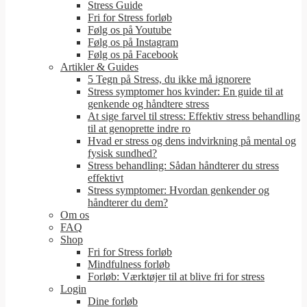
Stress Guide
Fri for Stress forløb
Følg os på Youtube
Følg os på Instagram
Følg os på Facebook
Artikler & Guides
5 Tegn på Stress, du ikke må ignorere
Stress symptomer hos kvinder: En guide til at
genkende og håndtere stress
At sige farvel til stress: Effektiv stress behandling
til at genoprette indre ro
Hvad er stress og dens indvirkning på mental og
fysisk sundhed?
Stress behandling: Sådan håndterer du stress
effektivt
Stress symptomer: Hvordan genkender og
håndterer du dem?
Om os
FAQ
Shop
Fri for Stress forløb
Mindfulness forløb
Forløb: Værktøjer til at blive fri for stress
Login
Dine forløb