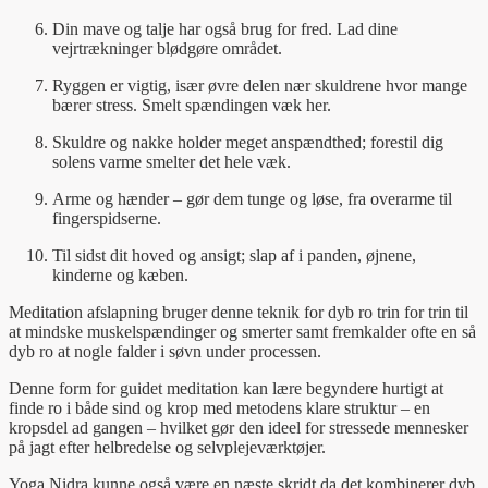
Din mave og talje har også brug for fred. Lad dine
vejrtrækninger blødgøre området.
Ryggen er vigtig, især øvre delen nær skuldrene hvor mange
bærer stress. Smelt spændingen væk her.
Skuldre og nakke holder meget anspændthed; forestil dig
solens varme smelter det hele væk.
Arme og hænder – gør dem tunge og løse, fra overarme til
fingerspidserne.
Til sidst dit hoved og ansigt; slap af i panden, øjnene,
kinderne og kæben.
Meditation afslapning bruger denne teknik for dyb ro trin for trin til
at mindske muskelspændinger og smerter samt fremkalder ofte en så
dyb ro at nogle falder i søvn under processen.
Denne form for guidet meditation kan lære begyndere hurtigt at
finde ro i både sind og krop med metodens klare struktur – en
kropsdel ad gangen – hvilket gør den ideel for stressede mennesker
på jagt efter helbredelse og selvplejeværktøjer.
Yoga Nidra kunne også være en næste skridt da det kombinerer dyb