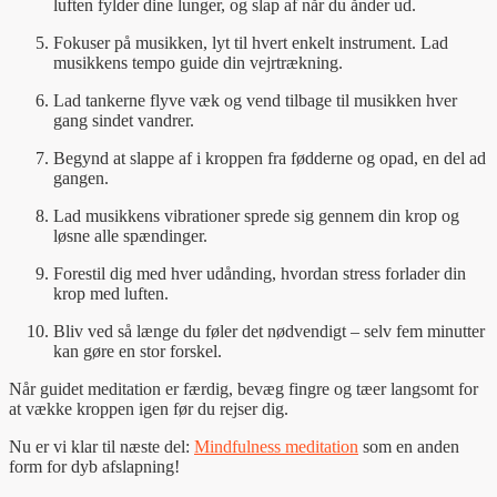
luften fylder dine lunger, og slap af når du ånder ud.
Fokuser på musikken, lyt til hvert enkelt instrument. Lad
musikkens tempo guide din vejrtrækning.
Lad tankerne flyve væk og vend tilbage til musikken hver
gang sindet vandrer.
Begynd at slappe af i kroppen fra fødderne og opad, en del ad
gangen.
Lad musikkens vibrationer sprede sig gennem din krop og
løsne alle spændinger.
Forestil dig med hver udånding, hvordan stress forlader din
krop med luften.
Bliv ved så længe du føler det nødvendigt – selv fem minutter
kan gøre en stor forskel.
Når guidet meditation er færdig, bevæg fingre og tæer langsomt for
at vække kroppen igen før du rejser dig.
Nu er vi klar til næste del:
Mindfulness meditation
som en anden
form for dyb afslapning!