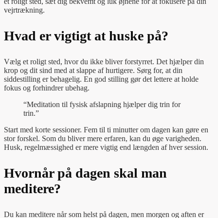
et roligt sted, sæt dig bekvemt og luk øjnene for at fokusere på din
vejrtrækning.
Hvad er vigtigt at huske på?
Vælg et roligt sted, hvor du ikke bliver forstyrret. Det hjælper din
krop og dit sind med at slappe af hurtigere. Sørg for, at din
siddestilling er behagelig. En god stilling gør det lettere at holde
fokus og forhindrer ubehag.
“Meditation til fysisk afslapning hjælper dig trin for
trin.”
Start med korte sessioner. Fem til ti minutter om dagen kan gøre en
stor forskel. Som du bliver mere erfaren, kan du øge varigheden.
Husk, regelmæssighed er mere vigtig end længden af hver session.
Hvornår på dagen skal man
meditere?
Du kan meditere når som helst på dagen, men morgen og aften er