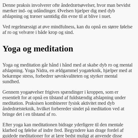
Denne praksis involverer ofte åndedrætsøvelser, hvor man bevidst
mærker ind- og udåndinger. Øvelsen hjælper dig med dyb
afslapning og træner samtidig din evne til at blive i nuet.
Ved regelmæssigt at øve mindfulness, kan du opnå en større følelse
af ro og velvære i både krop og sind.
Yoga og meditation
Yoga og meditation går hånd i hånd med at skabe dyb ro og mental
afslapning. Yoga Nidra, en ældgammel yogateknik, hjælper med at
bekæmpe stress, forbedrer søvnkvaliteten og styrker mental
sundhed.
Gennem yogaøvelser frigives spændinger i kroppen, som er
essentielt for at opnå en tilstand af fuldstændig afslapning under
meditation. Praksisen kombinerer fysisk aktivitet med dyb
åndedrætsteknik, hvilket forbereder sindet på meditation ved at
bringe det i en tilstand af ro.
Efter yoga kan meditationen bidrage yderligere til den mentale
klarhed og følelse af indre fred. Begyndere kan drage fordel af
guidede meditationer for at lære bedst muligt at anvende disse