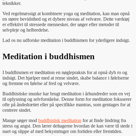
teknikker.
Ved regelmæssigt at kombinere yoga og meditation, kan man opnå
en større bevidsthed og et dybere niveau af velvære. Dette værktøj
er effektivt til stressede mennesker, der søger efter metoder til
selvpleje og helbredelse.
Lad os nu udforske meditation i buddhismen for yderligere indsigt.
Meditation i buddhismen
I buddhismen er meditation en nøglepraksis for at opnå dyb ro og
indsigt. Det hjælper med at rense sindet, skabe balance i følelserne
og fremme en følelse af fred og velvære.
Buddhistiske munke har brugt meditation i århundreder som en vej
til oplysning og selvforståelse. Denne form for meditation fokuserer
ofte på åndedrættet eller på specifikke mantras, som gentages for at
centrere sindet.
Mange søger mod
buddhistisk meditation
for at finde lindring fra
stress og angst. Den lærer deltagerne hvordan de kan være til stede i
nuet og slippe af med bekymringer om fortiden eller fremtiden.