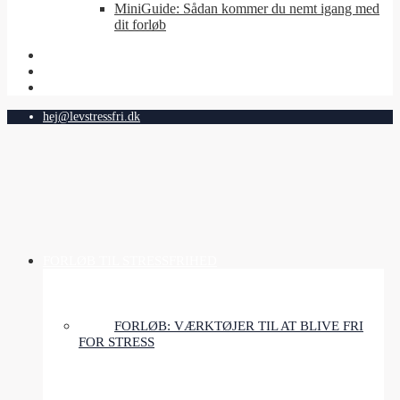
MiniGuide: Sådan kommer du nemt igang med
dit forløb
hej@levstressfri.dk
FORLØB TIL STRESSFRIHED
FORLØB: VÆRKTØJER TIL AT BLIVE FRI
FOR STRESS