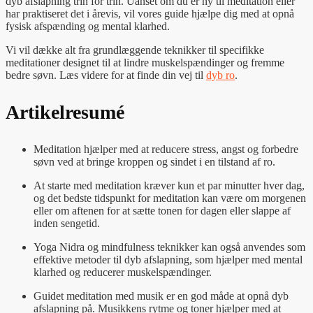
dyb afslapning trin for trin. Uanset om du er ny til meditation eller
har praktiseret det i årevis, vil vores guide hjælpe dig med at opnå
fysisk afspænding og mental klarhed.
Vi vil dække alt fra grundlæggende teknikker til specifikke
meditationer designet til at lindre muskelspændinger og fremme
bedre søvn. Læs videre for at finde din vej til
dyb ro
.
Artikelresumé
Meditation hjælper med at reducere stress, angst og forbedre
søvn ved at bringe kroppen og sindet i en tilstand af ro.
At starte med meditation kræver kun et par minutter hver dag,
og det bedste tidspunkt for meditation kan være om morgenen
eller om aftenen for at sætte tonen for dagen eller slappe af
inden sengetid.
Yoga Nidra og mindfulness teknikker kan også anvendes som
effektive metoder til dyb afslapning, som hjælper med mental
klarhed og reducerer muskelspændinger.
Guidet meditation med musik er en god måde at opnå dyb
afslapning på. Musikkens rytme og toner hjælper med at