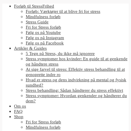
Forløb til StressFrihed
Forløb: Værktøjer til at blive fri for stress
Mindfulness forløb
Stress Guide
Fri for Stress forløb
Følg os på Youtube
Følg os på Instagram
Følg os på Facebook
Artikler & Guides
5 Tegn på Stress, du ikke må ignorere
Stress symptomer hos kvinder: En guide til at genkende
og håndtere stress
At sige farvel til stress: Effektiv stress behandling til at
genoprette indre ro
Hvad er stress og dens indvirkning på mental og fysisk
sundhed?
Stress behandling: Sådan håndterer du stress effektivt
Stress symptomer: Hvordan genkender og håndterer du
dem?
Om os
FAQ
Shop
Fri for Stress forløb
Mindfulness forløb