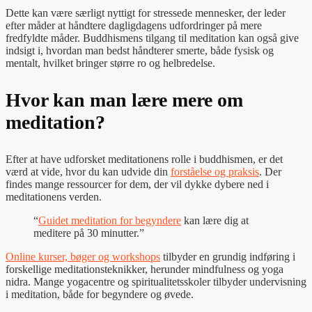
Dette kan være særligt nyttigt for stressede mennesker, der leder
efter måder at håndtere dagligdagens udfordringer på mere
fredfyldte måder. Buddhismens tilgang til meditation kan også give
indsigt i, hvordan man bedst håndterer smerte, både fysisk og
mentalt, hvilket bringer større ro og helbredelse.
Hvor kan man lære mere om
meditation?
Efter at have udforsket meditationens rolle i buddhismen, er det
værd at vide, hvor du kan udvide din
forståelse og praksis
. Der
findes mange ressourcer for dem, der vil dykke dybere ned i
meditationens verden.
“
Guidet meditation for begyndere
kan lære dig at
meditere på 30 minutter.”
Online kurser, bøger og workshops
tilbyder en grundig indføring i
forskellige meditationsteknikker, herunder mindfulness og yoga
nidra. Mange yogacentre og spiritualitetsskoler tilbyder undervisning
i meditation, både for begyndere og øvede.