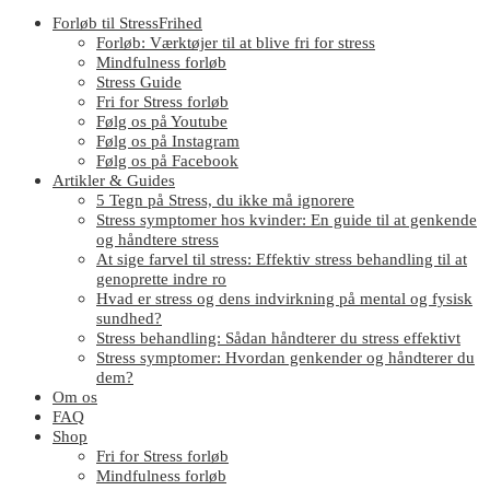
Forløb til StressFrihed
Forløb: Værktøjer til at blive fri for stress
Mindfulness forløb
Stress Guide
Fri for Stress forløb
Følg os på Youtube
Følg os på Instagram
Følg os på Facebook
Artikler & Guides
5 Tegn på Stress, du ikke må ignorere
Stress symptomer hos kvinder: En guide til at genkende
og håndtere stress
At sige farvel til stress: Effektiv stress behandling til at
genoprette indre ro
Hvad er stress og dens indvirkning på mental og fysisk
sundhed?
Stress behandling: Sådan håndterer du stress effektivt
Stress symptomer: Hvordan genkender og håndterer du
dem?
Om os
FAQ
Shop
Fri for Stress forløb
Mindfulness forløb