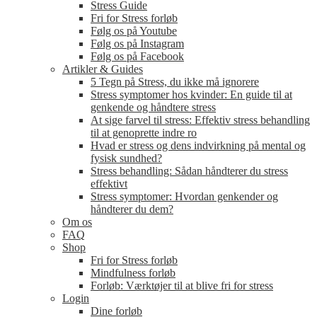
Stress Guide
Fri for Stress forløb
Følg os på Youtube
Følg os på Instagram
Følg os på Facebook
Artikler & Guides
5 Tegn på Stress, du ikke må ignorere
Stress symptomer hos kvinder: En guide til at
genkende og håndtere stress
At sige farvel til stress: Effektiv stress behandling
til at genoprette indre ro
Hvad er stress og dens indvirkning på mental og
fysisk sundhed?
Stress behandling: Sådan håndterer du stress
effektivt
Stress symptomer: Hvordan genkender og
håndterer du dem?
Om os
FAQ
Shop
Fri for Stress forløb
Mindfulness forløb
Forløb: Værktøjer til at blive fri for stress
Login
Dine forløb