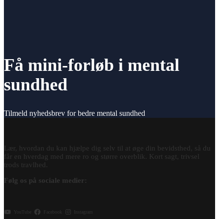
Få mini-forløb i mental
sundhed
Tilmeld nyhedsbrev for bedre mental sundhed
Lær, hvordan du kan hjælpe dig selv til at øge din bevidsthed, så du
får en hverdag med mere ro og større overblik. Kort sagt, trivsel
trods travlhed.
Følg os på sociale medier:
YouTube
Facebook
Instagram