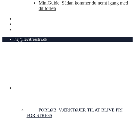
MiniGuide: Sådan kommer du nemt igang med
dit forløb
hej@levstressfri.dk
FORLØB TIL STRESSFRIHED
FORLØB: VÆRKTØJER TIL AT BLIVE FRI
FOR STRESS