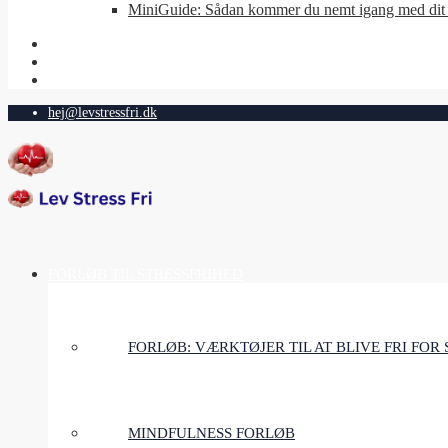
MiniGuide: Sådan kommer du nemt igang med dit 
hej@levstressfri.dk
FORLØB TIL STRESSFRIHED
FORLØB: VÆRKTØJER TIL AT BLIVE FRI FOR 
MINDFULNESS FORLØB