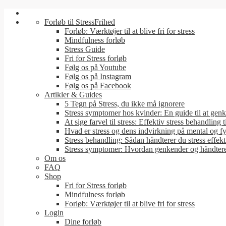
Forløb til StressFrihed
Forløb: Værktøjer til at blive fri for stress
Mindfulness forløb
Stress Guide
Fri for Stress forløb
Følg os på Youtube
Følg os på Instagram
Følg os på Facebook
Artikler & Guides
5 Tegn på Stress, du ikke må ignorere
Stress symptomer hos kvinder: En guide til at genk
At sige farvel til stress: Effektiv stress behandling t
Hvad er stress og dens indvirkning på mental og f
Stress behandling: Sådan håndterer du stress effekt
Stress symptomer: Hvordan genkender og håndter
Om os
FAQ
Shop
Fri for Stress forløb
Mindfulness forløb
Forløb: Værktøjer til at blive fri for stress
Login
Dine forløb