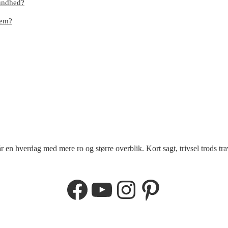
sundhed?
dem?
r en hverdag med mere ro og større overblik. Kort sagt, trivsel trods tra
Facebook
YouTube
Instagram
Pinterest