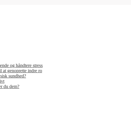
ende og håndtere stress
il at genoprette indre ro
ysisk sundhed?
ivt
er du dem?